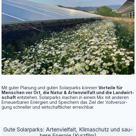
Mit guter Pla­nung und guten Solar­parks kön­nen
Vor­tei­le für
Men­schen vor Ort, die Natur & Arten­viel­falt und die Land­wirt­
schaft
ent­ste­hen. Solar­parks machen in einem Mix mit ande­ren
Erneu­er­ba­ren Ener­gien und Spei­chern das Ziel der Voll­ver­sor­
gung schnel­ler und wirt­schaft­li­cher erreichbar.
Gute Solar­parks: Arten­viel­falt, Kli­ma­schutz und sau­
be­re Ener­gie (Kurz­film)