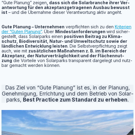
“Gute Pla­nung” zei­gen
, dass sich die Solar­bran­che ihrer Ver­
ant­wor­tung für den akzep­tanz­ge­tra­ge­nen Aus­bau bewusst
ist
– und die Über­nah­me die­ser Ver­ant­wor­tung aktiv angeht.
Gute Pla­nung – Unter­neh­men
ver­pflich­ten sich zu den
Kri­te­ri­en
der “Guten Pla­nung”
. Über
Min­dest­an­for­de­run­gen
wird sicher­
ge­stellt, dass Solar­parks einen
posi­ti­ven Bei­trag zu Kli­ma­
schutz, Bio­di­ver­si­tät, Natur- und Umwelt­schutz sowie der
länd­li­chen Ent­wick­lung leis­ten
. Die Selbst­ver­pflich­tung zeigt
auch, wie mit
zusätz­li­chen Maß­nah­men z. B. im Bereich der
Akzep­tanz, der Natur­ver­träg­lich­keit und der Flä­chen­nut­
zung
die Vor­tei­le von Solar­parks trans­pa­rent dar­ge­legt und nutz­
bar gemacht wer­den können.
Das Ziel von “Gute Pla­nung” ist es, in der Pla­nung,
Geneh­mi­gung, Errich­tung und dem Betrieb von Solar­
parks,
Best Prac­ti­ce zum Stan­dard zu erhe­ben
.