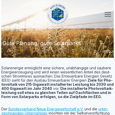
Zum
Inhalt
springen
Gute Pla­nung, gute Solarparks
Solar­ener­gie ermög­licht eine siche­re, unab­hän­gi­ge und sau­be­re
Ener­gie­er­zeu­gung und wird einen wesent­li­chen Anteil des deut­
schen Strom­mi­xes aus­ma­chen. Das Erneu­er­ba­re Ener­gien Gesetz
(EEG) sieht für den Aus­bau Erneu­er­ba­rer Ener­gien
Zie­le für Pho­
to­vol­ta­ik von 215 Giga­watt instal­lier­ter Leis­tung bis 2030 und
400 Giga­watt im Jahr 2040
vor.
Die instal­lier­te Pho­to­vol­ta­ik­
leis­tung soll etwa zu glei­chen Tei­len auf Dach­flä­chen und in
Form von Solar­parks erfol­gen, so die Ziel­pfa­de im EEG.
Der
Bun­des­ver­band Neue Ener­gie­wirt­schaft e.V.
und die
unter­
zeich­nen­den Unter­neh­men
möch­ten mit der Selbst­ver­pflich­tung