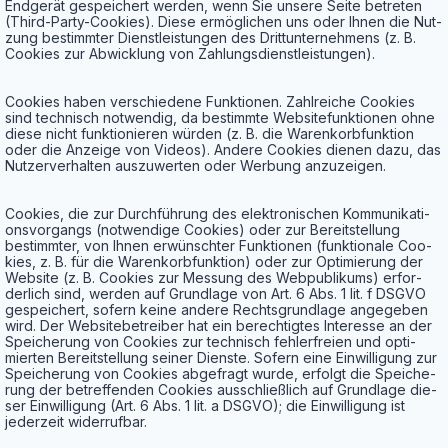
End­ge­rät gespei­chert wer­den, wenn Sie unse­re Sei­te betre­ten
(Third-Par­ty-Coo­kies). Die­se ermög­li­chen uns oder Ihnen die Nut­
zung bestimm­ter Dienst­leis­tun­gen des Dritt­un­ter­neh­mens (z. B.
Coo­kies zur Abwick­lung von Zahlungsdienstleistungen).
Coo­kies haben ver­schie­de­ne Funk­tio­nen. Zahl­rei­che Coo­kies
sind tech­nisch not­wen­dig, da bestimm­te Web­site­funk­tio­nen ohne
die­se nicht funk­tio­nie­ren wür­den (z. B. die Waren­korb­funk­ti­on
oder die Anzei­ge von Vide­os). Ande­re Coo­kies die­nen dazu, das
Nut­zer­ver­hal­ten aus­zu­wer­ten oder Wer­bung anzuzeigen.
Coo­kies, die zur Durch­füh­rung des elek­tro­ni­schen Kom­mu­ni­ka­ti­
ons­vor­gangs (not­wen­di­ge Coo­kies) oder zur Bereit­stel­lung
bestimm­ter, von Ihnen erwünsch­ter Funk­tio­nen (funk­tio­na­le Coo­
kies, z. B. für die Waren­korb­funk­ti­on) oder zur Opti­mie­rung der
Web­site (z. B. Coo­kies zur Mes­sung des Web­pu­bli­kums) erfor­
der­lich sind, wer­den auf Grund­la­ge von Art. 6 Abs. 1 lit. f DSGVO
gespei­chert, sofern kei­ne ande­re Rechts­grund­la­ge ange­ge­ben
wird. Der Web­site­be­trei­ber hat ein berech­tig­tes Inter­es­se an der
Spei­che­rung von Coo­kies zur tech­nisch feh­ler­frei­en und opti­
mier­ten Bereit­stel­lung sei­ner Diens­te. Sofern eine Ein­wil­li­gung zur
Spei­che­rung von Coo­kies abge­fragt wur­de, erfolgt die Spei­che­
rung der betref­fen­den Coo­kies aus­schließ­lich auf Grund­la­ge die­
ser Ein­wil­li­gung (Art. 6 Abs. 1 lit. a DSGVO); die Ein­wil­li­gung ist
jeder­zeit widerrufbar.