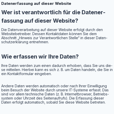
Daten­er­fas­sung auf die­ser Website
Wer ist ver­ant­wort­lich für die Daten­er­
fas­sung auf die­ser Website?
Die Daten­ver­ar­bei­tung auf die­ser Web­site erfolgt durch den
Web­site­be­trei­ber. Des­sen Kon­takt­da­ten kön­nen Sie dem
Abschnitt „Hin­weis zur Ver­ant­wort­li­chen Stel­le“ in die­ser Daten­
schutz­er­klä­rung entnehmen.
Wie erfas­sen wir Ihre Daten?
Ihre Daten wer­den zum einen dadurch erho­ben, dass Sie uns die­
se mit­tei­len. Hier­bei kann es sich z. B. um Daten han­deln, die Sie in
ein Kon­takt­for­mu­lar eingeben.
Ande­re Daten wer­den auto­ma­tisch oder nach Ihrer Ein­wil­li­gung
beim Besuch der Web­site durch unse­re IT-Sys­te­me erfasst. Das
sind vor allem tech­ni­sche Daten (z. B. Inter­net­brow­ser, Betriebs­
sys­tem oder Uhr­zeit des Sei­ten­auf­rufs). Die Erfas­sung die­ser
Daten erfolgt auto­ma­tisch, sobald Sie die­se Web­site betreten.