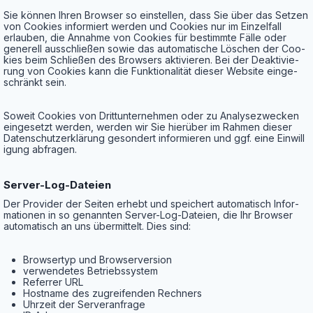
Sie kön­nen Ihren Brow­ser so ein­stel­len, dass Sie über das Set­zen
von Coo­kies infor­miert wer­den und Coo­kies nur im Ein­zel­fall
erlau­ben, die Annah­me von Coo­kies für bestimm­te Fäl­le oder
gene­rell aus­schlie­ßen sowie das auto­ma­ti­sche Löschen der Coo­
kies beim Schlie­ßen des Brow­sers akti­vie­ren. Bei der Deak­ti­vie­
rung von Coo­kies kann die Funk­tio­na­li­tät die­ser Web­site ein­ge­
schränkt sein.
Soweit Coo­kies von Dritt­un­ter­neh­men oder zu Ana­ly­se­zwe­cken
ein­ge­setzt wer­den, wer­den wir Sie hier­über im Rah­men die­ser
Daten­schutz­er­klä­rung geson­dert infor­mie­ren und ggf. eine Ein­wil­l
i­gung abfragen.
Ser­ver-Log-Datei­en
Der Pro­vi­der der Sei­ten erhebt und spei­chert auto­ma­tisch Infor­
ma­tio­nen in so genann­ten Ser­ver-Log-Datei­en, die Ihr Brow­ser
auto­ma­tisch an uns über­mit­telt. Dies sind:
Brow­ser­typ und Browserversion
ver­wen­de­tes Betriebssystem
Refer­rer URL
Host­na­me des zugrei­fen­den Rechners
Uhr­zeit der Serveranfrage