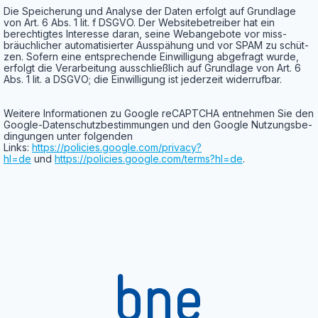
Die Spei­che­rung und Ana­ly­se der Daten erfolgt auf Grund­la­ge
von Art. 6 Abs. 1 lit. f DSGVO. Der Web­site­be­trei­ber hat ein
berech­tig­tes Inter­es­se dar­an, sei­ne Web­an­ge­bo­te vor miss­
bräuch­li­cher auto­ma­ti­sier­ter Aus­spä­hung und vor SPAM zu schüt­
zen. Sofern eine ent­spre­chen­de Ein­wil­li­gung abge­fragt wur­de,
erfolgt die Ver­ar­bei­tung aus­schließ­lich auf Grund­la­ge von Art. 6
Abs. 1 lit. a DSGVO; die Ein­wil­li­gung ist jeder­zeit widerrufbar.
Wei­te­re Infor­ma­tio­nen zu Goog­le reCAPTCHA ent­neh­men Sie den
Goog­le-Daten­schutz­be­stim­mun­gen und den Goog­le Nut­zungs­be­
din­gun­gen unter fol­gen­den
Links:
https://policies.google.com/privacy?
hl=de
und
https://policies.google.com/terms?hl=de
.