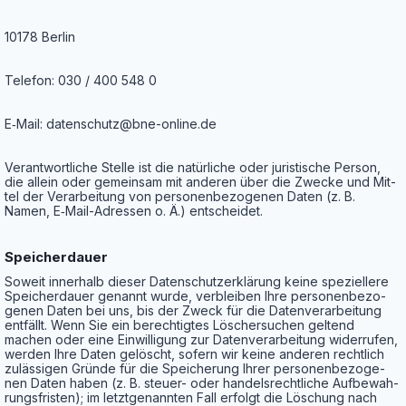
10178 Ber­lin
Tele­fon: 030 / 400 548 0
E‑Mail: datenschutz@bne-online.de
Ver­ant­wort­li­che Stel­le ist die natür­li­che oder juris­ti­sche Per­son,
die allein oder gemein­sam mit ande­ren über die Zwe­cke und Mit­
tel der Ver­ar­bei­tung von per­so­nen­be­zo­ge­nen Daten (z. B.
Namen, E‑Mail-Adres­sen o. Ä.) entscheidet.
Spei­cher­dau­er
Soweit inner­halb die­ser Daten­schutz­er­klä­rung kei­ne spe­zi­el­le­re
Spei­cher­dau­er genannt wur­de, ver­blei­ben Ihre per­so­nen­be­zo­
ge­nen Daten bei uns, bis der Zweck für die Daten­ver­ar­bei­tung
ent­fällt. Wenn Sie ein berech­tig­tes Löscher­su­chen gel­tend
machen oder eine Ein­wil­li­gung zur Daten­ver­ar­bei­tung wider­ru­fen,
wer­den Ihre Daten gelöscht, sofern wir kei­ne ande­ren recht­lich
zuläs­si­gen Grün­de für die Spei­che­rung Ihrer per­so­nen­be­zo­ge­
nen Daten haben (z. B. steu­er- oder han­dels­recht­li­che Auf­be­wah­
rungs­fris­ten); im letzt­ge­nann­ten Fall erfolgt die Löschung nach