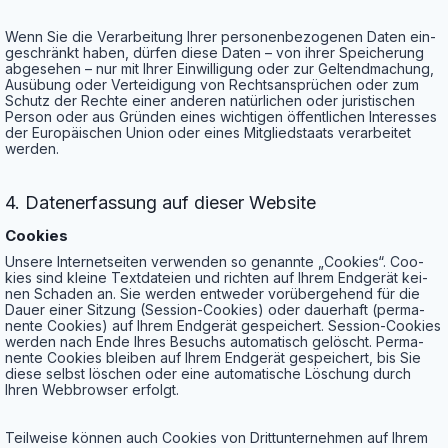
Wenn Sie die Ver­ar­bei­tung Ihrer per­so­nen­be­zo­ge­nen Daten ein­
ge­schränkt haben, dür­fen die­se Daten – von ihrer Spei­che­rung
abge­se­hen – nur mit Ihrer Ein­wil­li­gung oder zur Gel­tend­ma­chung,
Aus­übung oder Ver­tei­di­gung von Rechts­an­sprü­chen oder zum
Schutz der Rech­te einer ande­ren natür­li­chen oder juris­ti­schen
Per­son oder aus Grün­den eines wich­ti­gen öffent­li­chen Inter­es­ses
der Euro­päi­schen Uni­on oder eines Mit­glied­staats ver­ar­bei­tet
werden.
4. Daten­er­fas­sung auf die­ser Website
Coo­kies
Unse­re Inter­net­sei­ten ver­wen­den so genann­te „Coo­kies“. Coo­
kies sind klei­ne Text­da­tei­en und rich­ten auf Ihrem End­ge­rät kei­
nen Scha­den an. Sie wer­den ent­we­der vor­über­ge­hend für die
Dau­er einer Sit­zung (Ses­si­on-Coo­kies) oder dau­er­haft (per­ma­
nen­te Coo­kies) auf Ihrem End­ge­rät gespei­chert. Ses­si­on-Coo­kies
wer­den nach Ende Ihres Besuchs auto­ma­tisch gelöscht. Per­ma­
nen­te Coo­kies blei­ben auf Ihrem End­ge­rät gespei­chert, bis Sie
die­se selbst löschen oder eine auto­ma­ti­sche Löschung durch
Ihren Web­brow­ser erfolgt.
Teil­wei­se kön­nen auch Coo­kies von Dritt­un­ter­neh­men auf Ihrem