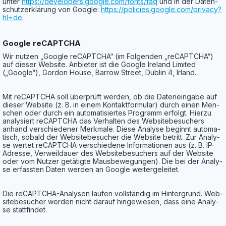
unter
https://developers.google.com/fonts/faq
und in der Daten­
schutz­er­klä­rung von Goog­le:
https://policies.google.com/privacy?
hl=de
.
Goog­le reCAPTCHA
Wir nut­zen „Goog­le reCAPTCHA“ (im Fol­gen­den „reCAPTCHA“)
auf die­ser Web­site. Anbie­ter ist die Goog­le Ire­land Limi­t­ed
(„Goog­le“), Gor­don House, Bar­row Street, Dub­lin 4, Irland.
Mit reCAPTCHA soll über­prüft wer­den, ob die Daten­ein­ga­be auf
die­ser Web­site (z. B. in einem Kon­takt­for­mu­lar) durch einen Men­
schen oder durch ein auto­ma­ti­sier­tes Pro­gramm erfolgt. Hier­zu
ana­ly­siert reCAPTCHA das Ver­hal­ten des Web­site­be­su­chers
anhand ver­schie­de­ner Merk­ma­le. Die­se Ana­ly­se beginnt auto­ma­
tisch, sobald der Web­site­be­su­cher die Web­site betritt. Zur Ana­ly­
se wer­tet reCAPTCHA ver­schie­de­ne Infor­ma­tio­nen aus (z. B. IP-
Adres­se, Ver­weil­dau­er des Web­site­be­su­chers auf der Web­site
oder vom Nut­zer getä­tig­te Maus­be­we­gun­gen). Die bei der Ana­ly­
se erfass­ten Daten wer­den an Goog­le weitergeleitet.
Die reCAPTCHA-Ana­ly­sen lau­fen voll­stän­dig im Hin­ter­grund. Web­
site­be­su­cher wer­den nicht dar­auf hin­ge­wie­sen, dass eine Ana­ly­
se stattfindet.