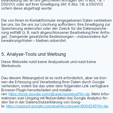
Bear­bei­tung der an uns gerich­te­ten Anfra­gen (Art. 6 Abs. 1 lit. f
DSGVO) oder auf Ihrer Ein­wil­li­gung (Art. 6 Abs. 1 lit. a DSGVO)
sofern die­se abge­fragt wurde.
Die von Ihnen im Kon­takt­for­mu­lar ein­ge­ge­be­nen Daten ver­blei­ben
bei uns, bis Sie uns zur Löschung auf­for­dern, Ihre Ein­wil­li­gung zur
Spei­che­rung wider­ru­fen oder der Zweck für die Daten­spei­che­
rung ent­fällt (z. B. nach abge­schlos­se­ner Bear­bei­tung Ihrer Anfra­
ge). Zwin­gen­de gesetz­li­che Bestim­mun­gen – ins­be­son­de­re Auf­
be­wah­rungs­fris­ten – blei­ben unberührt.
5. Ana­ly­se-Tools und Werbung
Die­se Web­sei­te nutzt kei­ne Ana­ly­se­tools und nutzt kei­ne
Werbetools.
Dau die­sem Web­an­ge­bot ist es nicht erfor­der­lich, aber sie kön­
nen die Erfas­sung und Ver­ar­bei­tung Ihrer Daten durch Goog­le
ver­hin­dern, indem Sie das unter dem fol­gen­den Link ver­füg­ba­re
Brow­ser-Plug­in her­un­ter­la­den und instal­lie­
ren:
https://tools.google.com/dlpage/gaoptout?hl=de
. Mehr Infor­
ma­tio­nen zum Umgang mit Nut­zer­da­ten bei Goog­le Ana­ly­tics fin­
den Sie in der Daten­schutz­er­klä­rung von Goog­
le:
https://support.google.com/analytics/answer/6004245?hl=de
.