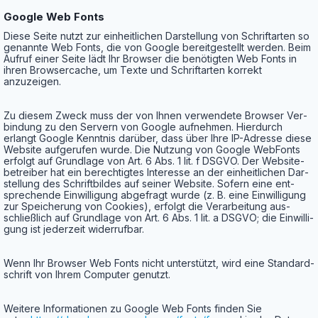
Goog­le Web Fonts
Die­se Sei­te nutzt zur ein­heit­li­chen Dar­stel­lung von Schrift­ar­ten so
genann­te Web Fonts, die von Goog­le bereit­ge­stellt wer­den. Beim
Auf­ruf einer Sei­te lädt Ihr Brow­ser die benö­tig­ten Web Fonts in
ihren Brow­ser­cache, um Tex­te und Schrift­ar­ten kor­rekt
anzuzeigen.
Zu die­sem Zweck muss der von Ihnen ver­wen­de­te Brow­ser Ver­
bin­dung zu den Ser­vern von Goog­le auf­neh­men. Hier­durch
erlangt Goog­le Kennt­nis dar­über, dass über Ihre IP-Adres­se die­se
Web­site auf­ge­ru­fen wur­de. Die Nut­zung von Goog­le Web­Fonts
erfolgt auf Grund­la­ge von Art. 6 Abs. 1 lit. f DSGVO. Der Web­site­
be­trei­ber hat ein berech­tig­tes Inter­es­se an der ein­heit­li­chen Dar­
stel­lung des Schrift­bil­des auf sei­ner Web­site. Sofern eine ent­
spre­chen­de Ein­wil­li­gung abge­fragt wur­de (z. B. eine Ein­wil­li­gung
zur Spei­che­rung von Coo­kies), erfolgt die Ver­ar­bei­tung aus­
schließ­lich auf Grund­la­ge von Art. 6 Abs. 1 lit. a DSGVO; die Ein­wil­li­
gung ist jeder­zeit widerrufbar.
Wenn Ihr Brow­ser Web Fonts nicht unter­stützt, wird eine Stan­dard­
schrift von Ihrem Com­pu­ter genutzt.
Wei­te­re Infor­ma­tio­nen zu Goog­le Web Fonts fin­den Sie