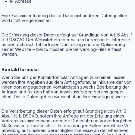
IP-Adres­se
Eine Zusam­men­füh­rung die­ser Daten mit ande­ren Daten­quel­len
wird nicht vorgenommen.
Die Erfas­sung die­ser Daten erfolgt auf Grund­la­ge von Art. 6 Abs. 1
lit. f DSGVO. Der Web­site­be­trei­ber hat ein berech­tig­tes Inter­es­se
an der tech­nisch feh­ler­frei­en Dar­stel­lung und der Opti­mie­rung
sei­ner Web­site – hier­zu müs­sen die Ser­ver-Log-Files erfasst
werden.
Kon­takt­for­mu­lar
Wenn Sie uns per Kon­takt­for­mu­lar Anfra­gen zukom­men las­sen,
wer­den Ihre Anga­ben aus dem Anfra­ge­for­mu­lar inklu­si­ve der von
Ihnen dort ange­ge­be­nen Kon­takt­da­ten zwecks Bear­bei­tung der
Anfra­ge und für den Fall von Anschluss­fra­gen bei uns gespei­
chert. Die­se Daten geben wir nicht ohne Ihre Ein­wil­li­gung weiter.
Die Ver­ar­bei­tung die­ser Daten erfolgt auf Grund­la­ge von Art. 6
Abs. 1 lit. b DSGVO, sofern Ihre Anfra­ge mit der Erfül­lung eines
Ver­trags zusam­men­hängt oder zur Durch­füh­rung vor­ver­trag­li­cher
Maß­nah­men erfor­der­lich ist. In allen übri­gen Fäl­len beruht die Ver­
ar­bei­tung auf unse­rem berech­tig­ten Inter­es­se an der effek­ti­ven