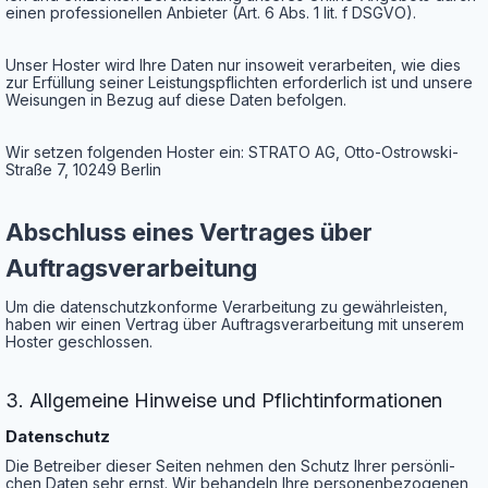
einen pro­fes­sio­nel­len Anbie­ter (Art. 6 Abs. 1 lit. f DSGVO).
Unser Hos­ter wird Ihre Daten nur inso­weit ver­ar­bei­ten, wie dies
zur Erfül­lung sei­ner Leis­tungs­pflich­ten erfor­der­lich ist und unse­re
Wei­sun­gen in Bezug auf die­se Daten befolgen.
Wir set­zen fol­gen­den Hos­ter ein: STRATO AG, Otto-Ost­row­ski-
Stra­ße 7, 10249 Berlin
Abschluss eines Ver­tra­ges über
Auftragsverarbeitung
Um die daten­schutz­kon­for­me Ver­ar­bei­tung zu gewähr­leis­ten,
haben wir einen Ver­trag über Auf­trags­ver­ar­bei­tung mit unse­rem
Hos­ter geschlossen.
3. All­ge­mei­ne Hin­wei­se und Pflichtinformationen
Daten­schutz
Die Betrei­ber die­ser Sei­ten neh­men den Schutz Ihrer per­sön­li­
chen Daten sehr ernst. Wir behan­deln Ihre per­so­nen­be­zo­ge­nen