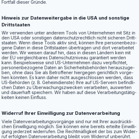
Fort­fall die­ser Gründe.
Hin­weis zur Daten­wei­ter­ga­be in die USA und sons­ti­ge
Drittstaaten
Wir ver­wen­den unter ande­rem Tools von Unter­neh­men mit Sitz in
den USA oder sons­ti­gen daten­schutz­recht­lich nicht siche­ren Dritt­
staa­ten. Wenn die­se Tools aktiv sind, kön­nen Ihre per­so­nen­be­zo­
ge­ne Daten in die­se Dritt­staa­ten über­tra­gen und dort ver­ar­bei­tet
wer­den. Wir wei­sen dar­auf hin, dass in die­sen Län­dern kein mit
der EU ver­gleich­ba­res Daten­schutz­ni­veau garan­tiert wer­den
kann. Bei­spiels­wei­se sind US-Unter­neh­men dazu ver­pflich­tet,
per­so­nen­be­zo­ge­ne Daten an Sicher­heits­be­hör­den her­aus­zu­ge­
ben, ohne dass Sie als Betrof­fe­ner hier­ge­gen gericht­lich vor­ge­
hen könn­ten. Es kann daher nicht aus­ge­schlos­sen wer­den, dass
US-Behör­den (z. B. Geheim­diens­te) Ihre auf US-Ser­vern befind­li­
chen Daten zu Über­wa­chungs­zwe­cken ver­ar­bei­ten, aus­wer­ten
und dau­er­haft spei­chern. Wir haben auf die­se Ver­ar­bei­tungs­tä­tig­
kei­ten kei­nen Einfluss.
Wider­ruf Ihrer Ein­wil­li­gung zur Datenverarbeitung
Vie­le Daten­ver­ar­bei­tungs­vor­gän­ge sind nur mit Ihrer aus­drück­li­
chen Ein­wil­li­gung mög­lich. Sie kön­nen eine bereits erteil­te Ein­wil­li­
gung jeder­zeit wider­ru­fen. Die Recht­mä­ßig­keit der bis zum Wider­
ruf erfolg­ten Daten­ver­ar­bei­tung bleibt vom Wider­ruf unberührt.