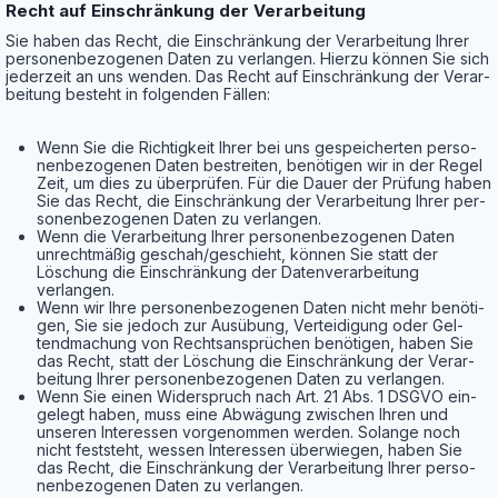
Recht auf Ein­schrän­kung der Verarbeitung
Sie haben das Recht, die Ein­schrän­kung der Ver­ar­bei­tung Ihrer
per­so­nen­be­zo­ge­nen Daten zu ver­lan­gen. Hier­zu kön­nen Sie sich
jeder­zeit an uns wen­den. Das Recht auf Ein­schrän­kung der Ver­ar­
bei­tung besteht in fol­gen­den Fällen:
Wenn Sie die Rich­tig­keit Ihrer bei uns gespei­cher­ten per­so­
nen­be­zo­ge­nen Daten bestrei­ten, benö­ti­gen wir in der Regel
Zeit, um dies zu über­prü­fen. Für die Dau­er der Prü­fung haben
Sie das Recht, die Ein­schrän­kung der Ver­ar­bei­tung Ihrer per­
so­nen­be­zo­ge­nen Daten zu verlangen.
Wenn die Ver­ar­bei­tung Ihrer per­so­nen­be­zo­ge­nen Daten
unrecht­mä­ßig geschah/geschieht, kön­nen Sie statt der
Löschung die Ein­schrän­kung der Daten­ver­ar­bei­tung
verlangen.
Wenn wir Ihre per­so­nen­be­zo­ge­nen Daten nicht mehr benö­ti­
gen, Sie sie jedoch zur Aus­übung, Ver­tei­di­gung oder Gel­
tend­ma­chung von Rechts­an­sprü­chen benö­ti­gen, haben Sie
das Recht, statt der Löschung die Ein­schrän­kung der Ver­ar­
bei­tung Ihrer per­so­nen­be­zo­ge­nen Daten zu verlangen.
Wenn Sie einen Wider­spruch nach Art. 21 Abs. 1 DSGVO ein­
ge­legt haben, muss eine Abwä­gung zwi­schen Ihren und
unse­ren Inter­es­sen vor­ge­nom­men wer­den. Solan­ge noch
nicht fest­steht, wes­sen Inter­es­sen über­wie­gen, haben Sie
das Recht, die Ein­schrän­kung der Ver­ar­bei­tung Ihrer per­so­
nen­be­zo­ge­nen Daten zu verlangen.