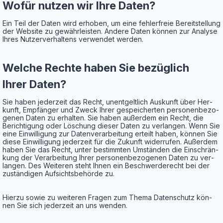
Wofür nut­zen wir Ihre Daten?
Ein Teil der Daten wird erho­ben, um eine feh­ler­freie Bereit­stel­lung
der Web­site zu gewähr­leis­ten. Ande­re Daten kön­nen zur Ana­ly­se
Ihres Nut­zer­ver­hal­tens ver­wen­det werden.
Wel­che Rech­te haben Sie bezüg­lich
Ihrer Daten?
Sie haben jeder­zeit das Recht, unent­gelt­lich Aus­kunft über Her­
kunft, Emp­fän­ger und Zweck Ihrer gespei­cher­ten per­so­nen­be­zo­
ge­nen Daten zu erhal­ten. Sie haben außer­dem ein Recht, die
Berich­ti­gung oder Löschung die­ser Daten zu ver­lan­gen. Wenn Sie
eine Ein­wil­li­gung zur Daten­ver­ar­bei­tung erteilt haben, kön­nen Sie
die­se Ein­wil­li­gung jeder­zeit für die Zukunft wider­ru­fen. Außer­dem
haben Sie das Recht, unter bestimm­ten Umstän­den die Ein­schrän­
kung der Ver­ar­bei­tung Ihrer per­so­nen­be­zo­ge­nen Daten zu ver­
lan­gen. Des Wei­te­ren steht Ihnen ein Beschwer­de­recht bei der
zustän­di­gen Auf­sichts­be­hör­de zu.
Hier­zu sowie zu wei­te­ren Fra­gen zum The­ma Daten­schutz kön­
nen Sie sich jeder­zeit an uns wenden.