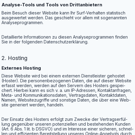
Ana­ly­se-Tools und Tools von Drittanbietern
Beim Besuch die­ser Web­site kann Ihr Surf-Ver­hal­ten sta­tis­tisch
aus­ge­wer­tet wer­den. Das geschieht vor allem mit soge­nann­ten
Analyseprogrammen.
Detail­lier­te Infor­ma­tio­nen zu die­sen Ana­ly­se­pro­gram­men fin­den
Sie in der fol­gen­den Datenschutzerklärung.
2. Hos­ting
Exter­nes Hosting
Die­se Web­site wird bei einem exter­nen Dienst­leis­ter gehos­tet
(Hos­ter). Die per­so­nen­be­zo­ge­nen Daten, die auf die­ser Web­site
erfasst wer­den, wer­den auf den Ser­vern des Hos­ters gespei­
chert. Hier­bei kann es sich v. a. um IP-Adres­sen, Kon­takt­an­fra­gen,
Meta- und Kom­mu­ni­ka­ti­ons­da­ten, Ver­trags­da­ten, Kon­takt­da­ten,
Namen, Web­site­zu­grif­fe und sons­ti­ge Daten, die über eine Web­
site gene­riert wer­den, handeln.
Der Ein­satz des Hos­ters erfolgt zum Zwe­cke der Ver­trags­er­fül­
lung gegen­über unse­ren poten­zi­el­len und bestehen­den Kun­den
(Art. 6 Abs. 1 lit. b DSGVO) und im Inter­es­se einer siche­ren, schnel­
len und effi­zi­en­ten Bereit­stel­lung unse­res Online-Ange­bots durch