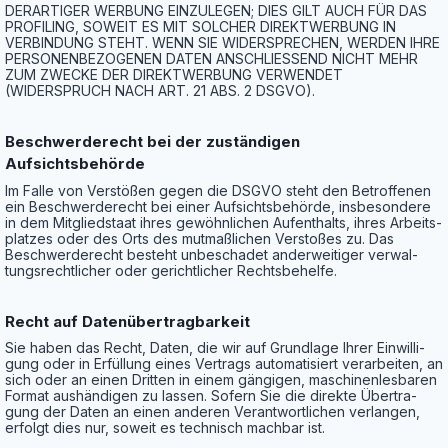
DERARTIGER WERBUNG EINZULEGEN; DIES GILT AUCH FÜR DAS
PROFILING, SOWEIT ES MIT SOLCHER DIREKTWERBUNG IN
VERBINDUNG STEHT. WENN SIE WIDERSPRECHEN, WERDEN IHRE
PERSONENBEZOGENEN DATEN ANSCHLIESSEND NICHT MEHR
ZUM ZWECKE DER DIREKTWERBUNG VERWENDET
(WIDERSPRUCH NACH ART. 21 ABS. 2 DSGVO).
Beschwerde­recht bei der zustän­di­gen
Aufsichtsbehörde
Im Fal­le von Ver­stö­ßen gegen die DSGVO steht den Betrof­fe­nen
ein Beschwer­de­recht bei einer Auf­sichts­be­hör­de, ins­be­son­de­re
in dem Mit­glied­staat ihres gewöhn­li­chen Auf­ent­halts, ihres Arbeits­
plat­zes oder des Orts des mut­maß­li­chen Ver­sto­ßes zu. Das
Beschwer­de­recht besteht unbe­scha­det ander­wei­ti­ger ver­wal­
tungs­recht­li­cher oder gericht­li­cher Rechtsbehelfe.
Recht auf Datenübertragbarkeit
Sie haben das Recht, Daten, die wir auf Grund­la­ge Ihrer Ein­wil­li­
gung oder in Erfül­lung eines Ver­trags auto­ma­ti­siert ver­ar­bei­ten, an
sich oder an einen Drit­ten in einem gän­gi­gen, maschi­nen­les­ba­ren
For­mat aus­hän­di­gen zu las­sen. Sofern Sie die direk­te Über­tra­
gung der Daten an einen ande­ren Ver­ant­wort­li­chen ver­lan­gen,
erfolgt dies nur, soweit es tech­nisch mach­bar ist.