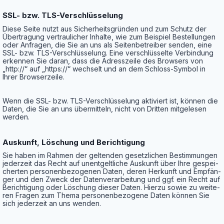
SSL- bzw. TLS-Verschlüsselung
Die­se Sei­te nutzt aus Sicher­heits­grün­den und zum Schutz der
Über­tra­gung ver­trau­li­cher Inhal­te, wie zum Bei­spiel Bestel­lun­gen
oder Anfra­gen, die Sie an uns als Sei­ten­be­trei­ber sen­den, eine
SSL- bzw. TLS-Ver­schlüs­se­lung. Eine ver­schlüs­sel­te Ver­bin­dung
erken­nen Sie dar­an, dass die Adress­zei­le des Brow­sers von
„http://“ auf „https://“ wech­selt und an dem Schloss-Sym­bol in
Ihrer Browserzeile.
Wenn die SSL- bzw. TLS-Ver­schlüs­se­lung akti­viert ist, kön­nen die
Daten, die Sie an uns über­mit­teln, nicht von Drit­ten mit­ge­le­sen
werden.
Aus­kunft, Löschung und Berichtigung
Sie haben im Rah­men der gel­ten­den gesetz­li­chen Bestim­mun­gen
jeder­zeit das Recht auf unent­gelt­li­che Aus­kunft über Ihre gespei­
cher­ten per­so­nen­be­zo­ge­nen Daten, deren Her­kunft und Emp­fän­
ger und den Zweck der Daten­ver­ar­bei­tung und ggf. ein Recht auf
Berich­ti­gung oder Löschung die­ser Daten. Hier­zu sowie zu wei­te­
ren Fra­gen zum The­ma per­so­nen­be­zo­ge­ne Daten kön­nen Sie
sich jeder­zeit an uns wenden.