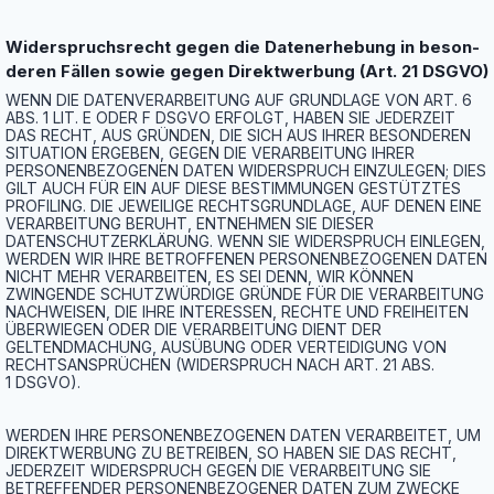
Wider­spruchs­recht gegen die Daten­er­he­bung in beson­
de­ren Fäl­len sowie gegen Direkt­wer­bung (Art. 21 DSGVO)
WENN DIE DATENVERARBEITUNG AUF GRUNDLAGE VON ART. 6
ABS. 1 LIT. E ODER F DSGVO ERFOLGT, HABEN SIE JEDERZEIT
DAS RECHT, AUS GRÜNDEN, DIE SICH AUS IHRER BESONDEREN
SITUATION ERGEBEN, GEGEN DIE VERARBEITUNG IHRER
PERSONENBEZOGENEN DATEN WIDERSPRUCH EINZULEGEN; DIES
GILT AUCH FÜR EIN AUF DIESE BESTIMMUNGEN GESTÜTZTES
PROFILING. DIE JEWEILIGE RECHTSGRUNDLAGE, AUF DENEN EINE
VERARBEITUNG BERUHT, ENTNEHMEN SIE DIESER
DATENSCHUTZERKLÄRUNG. WENN SIE WIDERSPRUCH EINLEGEN,
WERDEN WIR IHRE BETROFFENEN PERSONENBEZOGENEN DATEN
NICHT MEHR VERARBEITEN, ES SEI DENN, WIR KÖNNEN
ZWINGENDE SCHUTZWÜRDIGE GRÜNDE FÜR DIE VERARBEITUNG
NACHWEISEN, DIE IHRE INTERESSEN, RECHTE UND FREIHEITEN
ÜBERWIEGEN ODER DIE VERARBEITUNG DIENT DER
GELTENDMACHUNG, AUSÜBUNG ODER VERTEIDIGUNG VON
RECHTSANSPRÜCHEN (WIDERSPRUCH NACH ART. 21 ABS.
1 DSGVO).
WERDEN IHRE PERSONENBEZOGENEN DATEN VERARBEITET, UM
DIREKTWERBUNG ZU BETREIBEN, SO HABEN SIE DAS RECHT,
JEDERZEIT WIDERSPRUCH GEGEN DIE VERARBEITUNG SIE
BETREFFENDER PERSONENBEZOGENER DATEN ZUM ZWECKE