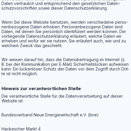
Daten ver­trau­lich und ent­spre­chend den gesetz­li­chen Daten­
schutz­vor­schrif­ten sowie die­ser Datenschutzerklärung.
Wenn Sie die­se Web­site benut­zen, wer­den ver­schie­de­ne per­so­
nen­be­zo­ge­ne Daten erho­ben. Per­so­nen­be­zo­ge­ne Daten sind
Daten, mit denen Sie per­sön­lich iden­ti­fi­ziert wer­den kön­nen. Die
vor­lie­gen­de Daten­schutz­er­klä­rung erläu­tert, wel­che Daten wir
erhe­ben und wofür wir sie nut­zen. Sie erläu­tert auch, wie und zu
wel­chem Zweck das geschieht.
Wir wei­sen dar­auf hin, dass die Daten­über­tra­gung im Inter­net (z.
B. bei der Kom­mu­ni­ka­ti­on per E‑Mail) Sicher­heits­lü­cken auf­wei­sen
kann. Ein lücken­lo­ser Schutz der Daten vor dem Zugriff durch Drit­
te ist nicht möglich.
Hin­weis zur ver­ant­wort­li­chen Stelle
Die ver­ant­wort­li­che Stel­le für die Daten­ver­ar­bei­tung auf die­ser
Web­site ist:
Bun­des­ver­band Neue Ener­gie­wirt­schaft e.V. (bne)
Hacke­scher Markt 4