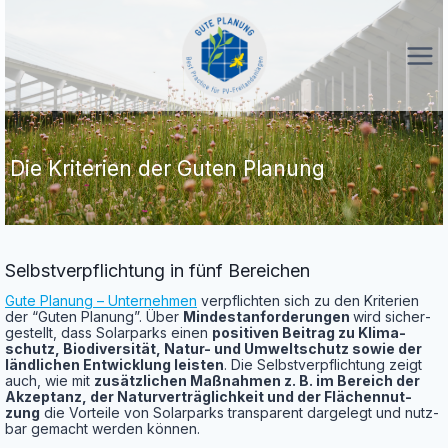
Zum
Inhalt
springen
Die Kri­te­ri­en der Guten Planung
Selbst­ver­pflich­tung in fünf Bereichen
Gute Pla­nung – Unter­neh­men
ver­pflich­ten sich zu den Kri­te­ri­en
der “Guten Pla­nung”. Über
Min­dest­an­for­de­run­gen
wird sicher­
ge­stellt, dass Solar­parks einen
posi­ti­ven Bei­trag zu Kli­ma­
schutz, Bio­di­ver­si­tät, Natur- und Umwelt­schutz sowie der
länd­li­chen Ent­wick­lung leis­ten
. Die Selbst­ver­pflich­tung zeigt
auch, wie mit
zusätz­li­chen Maß­nah­men z. B. im Bereich der
Akzep­tanz, der Natur­ver­träg­lich­keit und der Flä­chen­nut­
zung
die Vor­tei­le von Solar­parks trans­pa­rent dar­ge­legt und nutz­
bar gemacht wer­den können.