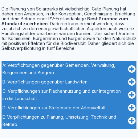
Die Pla­nung von Solar­parks ist viel­schich­tig. Gute Pla­nung hat
daher den Anspruch, in der Kon­zep­ti­on, Geneh­mi­gung, Errich­tung
und dem Betrieb einer PV-Frei­land­an­la­ge
Best Prac­ti­ce zum
Stan­dard zu erhe­ben
. Dadurch kann erreicht wer­den, dass
zusätz­lich zu den ener­gie­wirt­schaft­li­chen Aspek­ten auch wei­te­re
Hand­lungs­fel­der bear­bei­tet wer­den kön­nen. Dies sichert Vor­tei­le
für Kom­mu­nen, Bür­ge­rin­nen und Bür­ger sowie für den Natur­schutz
mit posi­ti­ven Effek­ten für die Bio­di­ver­si­tät. Daher glie­dert sich die
Selbst­ver­pflich­tung in fünf Bereiche:
A: Verpflichtungen gegenüber Gemeinden, Verwaltung,
Bürgerinnen und Bürgern
B: Verpflichtungen gegenüber Landwirten
C: Verpflichtungen zur Flächennutzung und zur Integration
in die Landschaft
D: Verpflichtungen zur Steigerung der Artenvielfalt
E: Verpflichtungen zu Planung, Umsetzung, Technik und
Betrieb