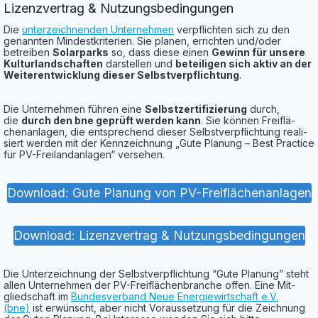
Lizenz­ver­trag & Nutzungsbedingungen
Die
unter­zeich­nen­den Unter­neh­men
ver­pflich­ten sich zu den
genann­ten Min­dest­kri­te­ri­en. Sie pla­nen, errich­ten und/oder
betrei­ben
Solar­parks
so, dass die­se einen
Gewinn für unse­re
Kul­tur­land­schaf­ten
dar­stel­len und
betei­li­gen sich aktiv an der
Wei­ter­ent­wick­lung die­ser Selbst­ver­pflich­tung
.
Die Unter­neh­men füh­ren eine
Selbst­zer­ti­fi­zie­rung
durch,
die
durch den bne geprüft wer­den kann
. Sie kön­nen Frei­flä­
chen­an­la­gen, die ent­spre­chend die­ser Selbst­ver­pflich­tung rea­li­
siert wer­den mit der Kenn­zeich­nung „Gute Pla­nung – Best Prac­ti­ce
für PV-Frei­land­an­la­gen“ versehen.
Down­load: Gute Pla­nung von PV-Freiflächenanlagen
Down­load: Lizenz­ver­trag & Nutzungsbedingungen
Die Unter­zeich­nung der Selbst­ver­pflich­tung “Gute Pla­nung” steht
allen Unter­neh­men der PV-Frei­flä­chen­bran­che offen. Eine Mit­
glied­schaft im
Bun­des­ver­band Neue Ener­gie­wirt­schaft e.V.
(bne)
ist erwünscht, aber nicht Vor­aus­set­zung für die Zeich­nung