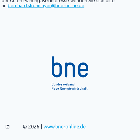
der Guten Pla­nung. Bei Inter­es­se wen­den Sie sich bit­te
an
bernhard.strohmayer@bne-online.de
.
© 2026 |
www.bne-online.de